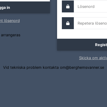
t lösenord
 arrangeras
Skicka om akti
Vid tekniska problem kontakta om@berghemsvanner.se