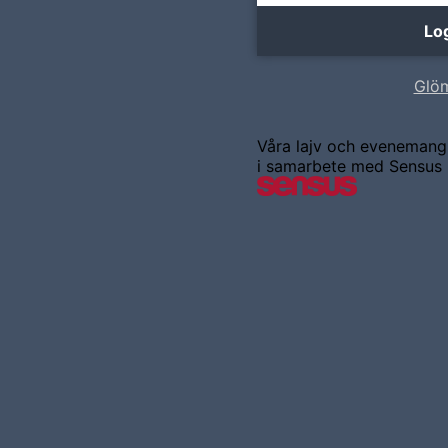
Glöm
Våra lajv och evenemang
i samarbete med Sensus